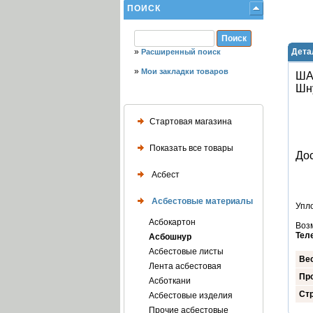
ПОИСК
»
Дета
Расширенный поиск
»
Мои закладки товаров
ША
Шн
Стартовая магазина
Показать все товары
Дос
Асбест
Асбестовые материалы
Упло
Асбокартон
Воз
Тел
Асбошнур
Асбестовые листы
Ве
Лента асбестовая
Пр
Асботкани
Стр
Асбестовые изделия
Прочие асбестовые