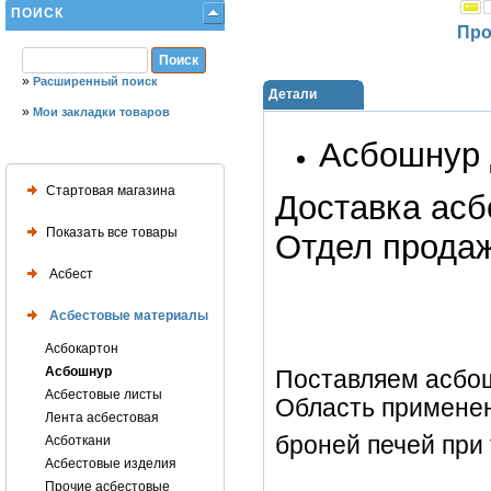
ПОИСК
Про
»
Расширенный поиск
Детали
»
Мои закладки товаров
Асбошнур 
Стартовая магазина
Доставка асб
Показать все товары
Отдел продаж
Асбест
Асбестовые материалы
Асбокартон
Асбошнур
Поставляем асбо
Асбестовые листы
Область применен
Лента асбестовая
броней печей при
Асботкани
Асбестовые изделия
Прочие асбестовые