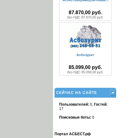
Асбестовермикулитовые...
87.870,00 руб.
без НДС 87.870,00 руб.
Асбозурит
85.099,00 руб.
без НДС 85.099,00 руб.
СЕЙЧАС НА САЙТЕ
Пользователей:
0,
Гостей:
17
Поисковые боты:
0
Портал АСБЕСТ.рф