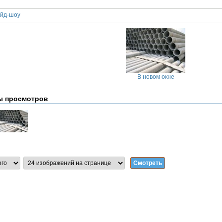
йд-шоу
В новом окне
ы просмотров