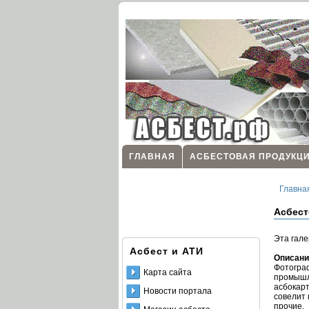
ГЛАВНАЯ
АСБЕСТОВАЯ ПРОДУКЦ
Главна
Асбест
Эта гале
Асбест и АТИ
Описани
Фотограф
Карта сайта
промышле
асбокарт
Новости портала
совелит 
прочие.