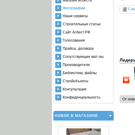
Магазин асбеста
Фотографии
Сла
Наши сервисы
Строительные статьи
Сайт Асбест.РФ
Голосования
Прайсы, договора
Сопутствующие мат-лы
Лидер
Производители
Библиотека, файлы
Стройобъекты
Консультации
Конфиденциальность
НОВОЕ В МАГАЗИНЕ