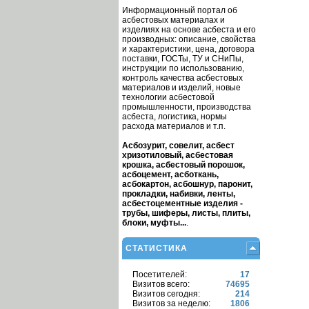
Информационный портал об
асбестовых материалах и
изделиях на основе асбеста и его
производных: описание, свойства
и характеристики, цена, договора
поставки, ГОСТы, ТУ и СНиПы,
инструкции по использованию,
контроль качества асбестовых
материалов и изделий, новые
технологии асбестовой
промышленности, производства
асбеста, логистика, нормы
расхода материалов и т.п.
Асбозурит, совелит, асбест
хризотиловый, асбестовая
крошка, асбестовый порошок,
асбоцемент, асботкань,
асбокартон, асбошнур, паронит,
прокладки, набивки, ленты,
асбестоцементные изделия -
трубы, шиферы, листы, плиты,
блоки, муфты...
.
СТАТИСТИКА
Посетителей:
17
Визитов всего:
74695
Визитов сегодня:
214
Визитов за неделю:
1806