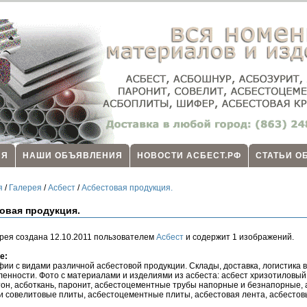
ИЯ
НАШИ ОБЪЯВЛЕНИЯ
НОВОСТИ АСБЕСТ.РФ
СТАТЬИ О
я
/
Галерея
/
Асбест
/
Асбестовая продукция.
овая продукция.
рея создана 12.10.2011 пользователем
Асбест
и содержит 1 изображений.
е:
ии с видами различной асбестовой продукции. Склады, доставка, логистика 
нности. Фото с материалами и изделиями из асбеста: асбест хризотиловый
он, асботкань, паронит, асбестоцементные трубы напорные и безнапорные, 
и совелитовые плиты, асбестоцементные плиты, асбестовая лента, асбестов