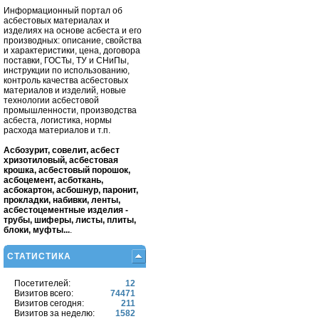
Информационный портал об
асбестовых материалах и
изделиях на основе асбеста и его
производных: описание, свойства
и характеристики, цена, договора
поставки, ГОСТы, ТУ и СНиПы,
инструкции по использованию,
контроль качества асбестовых
материалов и изделий, новые
технологии асбестовой
промышленности, производства
асбеста, логистика, нормы
расхода материалов и т.п.
Асбозурит, совелит, асбест
хризотиловый, асбестовая
крошка, асбестовый порошок,
асбоцемент, асботкань,
асбокартон, асбошнур, паронит,
прокладки, набивки, ленты,
асбестоцементные изделия -
трубы, шиферы, листы, плиты,
блоки, муфты...
.
СТАТИСТИКА
Посетителей:
12
Визитов всего:
74471
Визитов сегодня:
211
Визитов за неделю:
1582